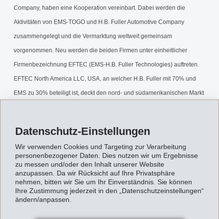
Company, haben eine Kooperation vereinbart. Dabei werden die
Aktivitäten von EMS-TOGO und H.B. Fuller Automotive Company
zusammengelegt und die Vermarktung weltweit gemeinsam
vorgenommen. Neu werden die beiden Firmen unter einheitlicher
Firmenbezeichnung EFTEC (EMS-H.B. Fuller Technologies) auftreten.
EFTEC North America LLC, USA, an welcher H.B. Fuller mit 70% und
EMS zu 30% beteiligt ist, deckt den nord- und südamerikanischen Markt
ab und wird durch H.B. Fuller geführt, während EFTEC Europe Holding
AG, Schweiz - mit umgekehrten Beteiligungsverhältnissen - durch EMS-
Datenschutz-Einstellungen
TOGO geführt wird und den Rest der Welt bearbeitet. Diese Kooperation
Wir verwenden Cookies und Targeting zur Verarbeitung
stärkt die Marktpositionen, verbessert die Kundenbetreuung, macht
personenbezogener Daten. Dies nutzen wir um Ergebnisse
zu messen und/oder den Inhalt unserer Website
EFTEC zu einem der weltweit grössten Lieferanten in den Bereichen
anzupassen. Da wir Rücksicht auf Ihre Privatsphäre
"Kleben, Schützen, Dichten" und zeichnet sich durch eine klare
nehmen, bitten wir Sie um Ihr Einverständnis. Sie können
Ihre Zustimmung jederzeit in den „Datenschutzeinstellungen“
Führungsverantwortung aus. Der Umsatz der beiden EFTEC-Firmen
ändern/anpassen.
wird für 1997 auf je 150 Mio. Franken geschätzt.