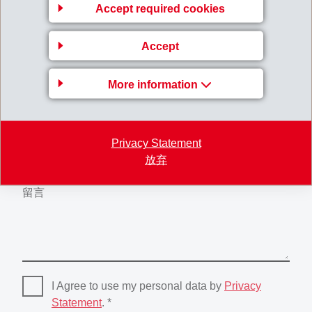
Accept required cookies
Accept
电子邮箱
*
More information
主题
Privacy Statement
放弃
留言
I Agree to use my personal data by
Privacy
Statement
. *