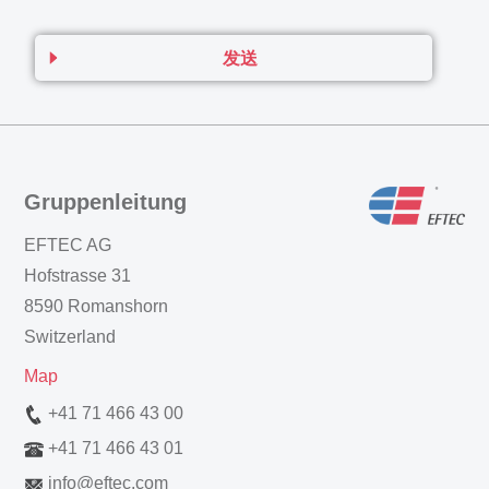
发送
Gruppenleitung
EFTEC AG
Hofstrasse 31
8590 Romanshorn
Switzerland
Map
+41 71 466 43 00
+41 71 466 43 01
info
@
eftec.com