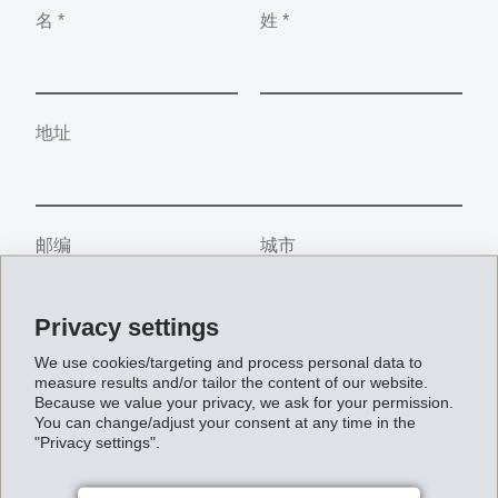
名
*
姓
*
地址
邮编
城市
Privacy settings
国家/地区
We use cookies/targeting and process personal data to
measure results and/or tailor the content of our website.
Because we value your privacy, we ask for your permission.
You can change/adjust your consent at any time in the
"Privacy settings".
电话