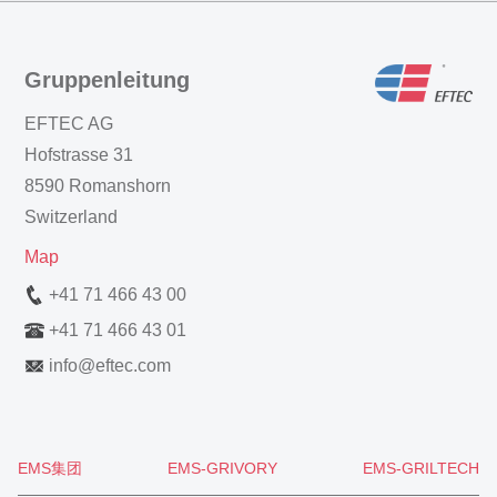
Gruppenleitung
EFTEC AG
Hofstrasse 31
8590 Romanshorn
Switzerland
Map
+41 71 466 43 00
+41 71 466 43 01
info
@
eftec.com
EMS集团
EMS-GRIVORY
EMS-GRILTECH