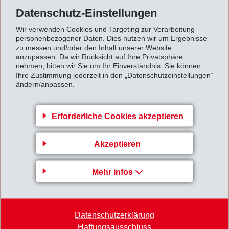
Elektroautos bis 1'000 V wurde ein hochinnovativer
Datenschutz-Einstellungen
Hochvoltstecker entwickelt. Diese Hochvoltstecker sind
Wir verwenden Cookies und Targeting zur Verarbeitung
für Verbindungen bis 95 mm2 Kabelquerschnitt die
personenbezogener Daten. Dies nutzen wir um Ergebnisse
zu messen und/oder den Inhalt unserer Website
derzeit kleinsten und kompaktesten Stecker auf dem
anzupassen. Da wir Rücksicht auf Ihre Privatsphäre
nehmen, bitten wir Sie um Ihr Einverständnis. Sie können
Markt. Zum Einsatz kommen diese in der motornahen
Ihre Zustimmung jederzeit in den „Datenschutzeinstellungen“
Verbauung in Batterieelektroautos (BEV) und Plug-in
ändern/anpassen.
Hybridautos (PHEV) bei Temperaturen von -40°C bis
140°C.
Erforderliche Cookies akzeptieren
Das speziell für diese Anwendung entwickelte EMS-
Polymer Grilon XE 16076 mit 60%
Akzeptieren
Glasfaserverstärkung hat gegenüber herkömmlichen
PA6-Typen eine um 40% verbesserte Fliessfähigkeit.
Mehr infos
Die Farbe ist selbst nach 1'000 h Lagerung bei 150°C
farbstabil und erlaubt eine einfache Laserbeschriftung.
Die exzellente Festigkeit des Materials verhindert die
Datenschutzerklärung
Haftungsausschluss
Verformung und bleibt gleichwohl flexibel genug, um