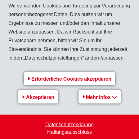
Wir verwenden Cookies und Targeting zur Verarbeitung
gsten europäischen Industrieland Deutschland brach die
personenbezogener Daten. Dies nutzen wir um
VID-19 belastete in China die Immobilienkrise die
Ergebnisse zu messen und/oder den Inhalt unserer
globalen Autoindustrie ist der Chipmangel inzwischen gelöst
Website anzupassen. Da wir Rücksicht auf Ihre
rt. In den gesamten Lieferketten wurden aufgrund
Privatsphäre nehmen, bitten wir Sie um Ihr
insen die Lagerbestände reduziert. Die moderaten
Einverständnis. Sie können Ihre Zustimmung jederzeit
s "Safe Haven" liessen den Schweizer Franken erstarken.
in den „Datenschutzeinstellungen“ ändern/anpassen.
 konzentriert sich EMS konsequent auf eine breitere
 Innovationen. Die geplanten Neugeschäfte konnten 2023
ausserhalb Europas gelang es, den Umsatz in lokalen
Erforderliche Cookies akzeptieren
Akzeptieren
Mehr infos
Datenschutzerklärung
Haftungsausschluss