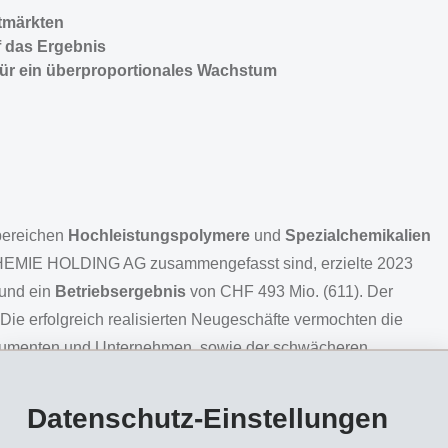
tmärkten
 das Ergebnis
 für ein überproportionales Wachstum
bereichen
Hochleistungspolymere
und
Spezialchemikalien
S-CHEMIE HOLDING AG zusammengefasst sind, erzielte 2023
 und ein
Betriebsergebnis
von CHF 493 Mio. (611). Der
 Die erfolgreich realisierten Neugeschäfte vermochten die
nsumenten und Unternehmen, sowie der schwächeren
zu kompensieren.
Datenschutz-Einstellungen
wirtschaftliche Umfeld deutlich. Insbesondere in Europa
vor beträchtliche Kerninflation und die gestiegenen Zinsen