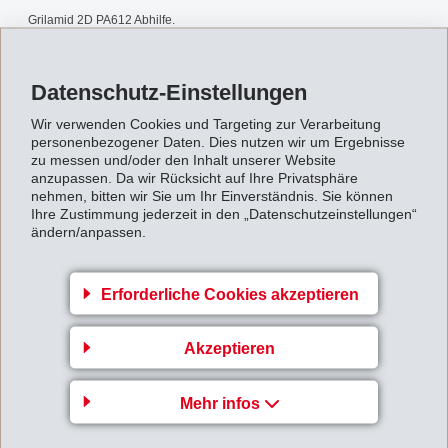
Grilamid 2D PA612 Abhilfe.
Polyamid_612_de.pdf
Datenschutz-Einstellungen
Wir verwenden Cookies und Targeting zur Verarbeitung
Zurück zur Übersicht
personenbezogener Daten. Dies nutzen wir um Ergebnisse
zu messen und/oder den Inhalt unserer Website
anzupassen. Da wir Rücksicht auf Ihre Privatsphäre
nehmen, bitten wir Sie um Ihr Einverständnis. Sie können
Ihre Zustimmung jederzeit in den „Datenschutzeinstellungen“
ändern/anpassen.
Gruppenleitung
Erforderliche Cookies akzeptieren
EFTEC AG
Hofstrasse 31
Akzeptieren
8590 Romanshorn
Switzerland
Mehr infos
Map