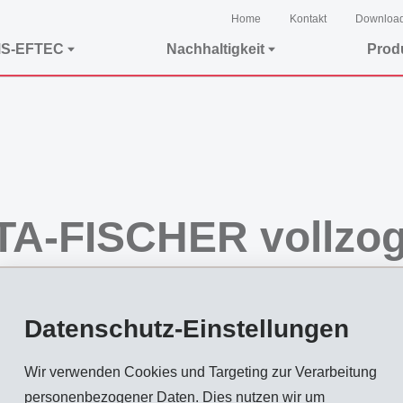
Home
Kontakt
Downloa
MS-EFTEC
Nachhaltigkeit
Prod
TA-FISCHER vollzo
Datenschutz-Einstellungen
ernehmensbereiches INVENTA-FISCHER an das deutsche Anlagenbau-Unternehmen
Wir verwenden Cookies und Targeting zur Verarbeitung
efinitiv geworden ist. Die Eigentumsübertragung hat heute stattgefunden. UHDE 
personenbezogener Daten. Dies nutzen wir um