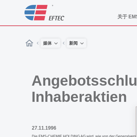
关于 EM
媒体
新闻
Angebotsschlu
Inhaberaktien
27.11.1996
Die EMS-CHEMIE HOLDING AG wird, wie von der Generalversamml