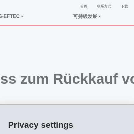
首页
联系方式
下载
S-EFTEC
可持续发展
ss zum Rückkauf v
Privacy settings
ung vom 21. August 1996 beschlossen, das Aktienkapital durch Vernichtung von 