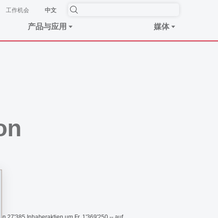
工作机会
中文
产品与应用
媒体
on
27'385 Inhaberaktien um Fr. 1'369'250.-- auf