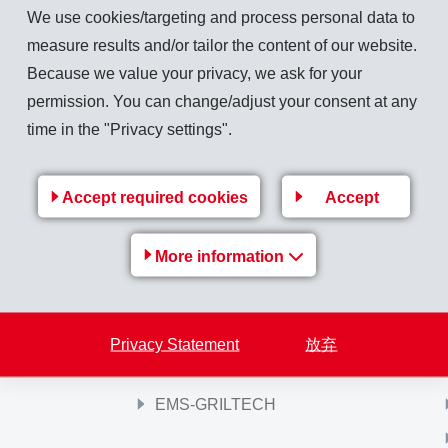
We use cookies/targeting and process personal data to
measure results and/or tailor the content of our website.
Because we value your privacy, we ask for your
permission. You can change/adjust your consent at any
time in the "Privacy settings".
Back to overview
Accept required cookies
Accept
More information
EMS-Group
EMS集团
Privacy Statement
放弃
EMS-GRIVORY
EMS-GRILTECH