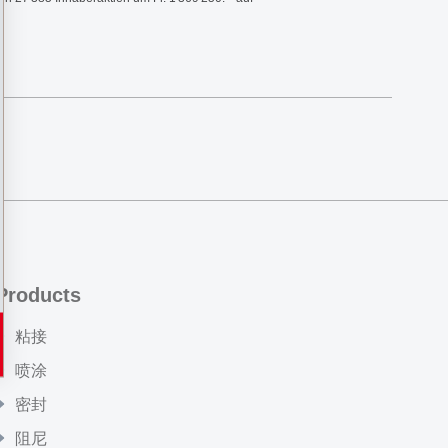
Products
粘接
喷涂
密封
阻尼