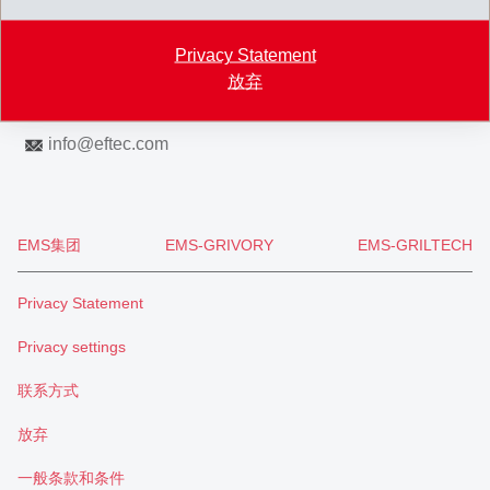
Map
Privacy Statement
+41 71 466 43 00
放弃
+41 71 466 43 01
info
@
eftec.com
EMS集团
EMS-GRIVORY
EMS-GRILTECH
Privacy Statement
Privacy settings
联系方式
放弃
一般条款和条件