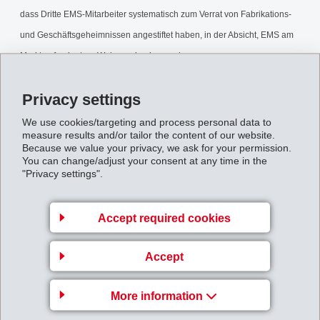
dass Dritte EMS-Mitarbeiter systematisch zum Verrat von Fabrikations-
und Geschäftsgeheimnissen angestiftet haben, in der Absicht, EMS am
Markt auf unlautere Weise zu konkurrenzieren.
Strafanzeige.pdf
Privacy settings
We use cookies/targeting and process personal data to
measure results and/or tailor the content of our website.
Back to overview
Because we value your privacy, we ask for your permission.
You can change/adjust your consent at any time in the
"Privacy settings".
Accept required cookies
Gruppenleitung
Accept
EFTEC AG
Hofstrasse 31
More information
8590 Romanshorn
Switzerland