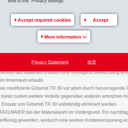
time in the "Privacy settings".
ende Chemikalienbeständigkeit, Klimawechselfestigkeit und Kr
varianten mit genarbter oder lackierter Hochglanzoberfläche. 
fläche, welche über die gesamte Lebensdauer hochwertig bleibt
Accept required cookies
Accept
More information
Mercedes GLE mit einer besonderen Ambientebeleuchtung aus Gr
gnelement vom deutschen Automobilzulieferer DRÄXLMAIER und
h farbige LEDs wird eine elegante Kontur in Form eines Linien
Privacy Statement
放弃
er Anwendung ist eine Streuscheibe aus dem amorphen Grilamid T
einheit des Materials entsteht eine homogene Beleuchtung entlan
m Innenraum erlaubt.
as modifizierte Grilamid TR 30 vor allem durch hervorragende
l bietet zudem weitere Vorteile gegenüber anderen amorphen K
Einsatz von Grilamid TR 30 vollständig eliminiert werden.
DRÄXLMAIER bei der Materialwahl im Vordergrund. Ein nachträgl
überflüssig geworden, wodurch eine weitere Kosteneinsparung er