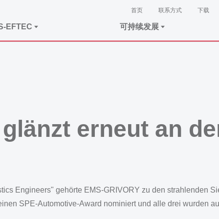
首页
联系方式
下载
S-EFTEC
可持续发展
länzt erneut an de
astics Engineers" gehörte EMS-GRIVORY zu den strahlenden Si
inen SPE-Automotive-Award nominiert und alle drei wurden au