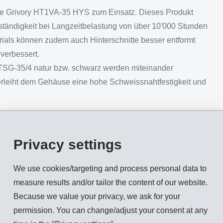
te Grivory HT1VA-35 HYS zum Einsatz. Dieses Produkt
ständigkeit bei Langzeitbelastung von über 10'000 Stunden
rials können zudem auch Hinterschnitte besser entformt
 verbessert.
 TSG-35/4 natur bzw. schwarz werden miteinander
erleiht dem Gehäuse eine hohe Schweissnahtfestigkeit und
Design-Funkschlüssel der Firma Hella aus den Hochleistungspo
Privacy settings
 Der Funkschlüssel fällt durch seine moderne Ästhetik auf und 
eibgeschweisstes Gehäuse, bestehend aus Grilamid LV-3H und G
We use cookies/targeting and process personal data to
einflüssen. Das Oberteil des Gehäuses besteht neben Grilamid 
measure results and/or tailor the content of our website.
hren hergestellt. Grilflex ELG wird für die Tastenmembran ein
Because we value your privacy, we ask for your
 realisiert.
permission. You can change/adjust your consent at any
ungen des Funkschlüssels werden mit dem Gehäuseoberteil las