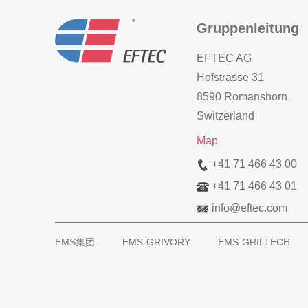
Gruppenleitung
EFTEC AG
Hofstrasse 31
8590 Romanshorn
Switzerland
Map
+41 71 466 43 00
+41 71 466 43 01
info
@
eftec.com
EMS集团
EMS-GRIVORY
EMS-GRILTECH