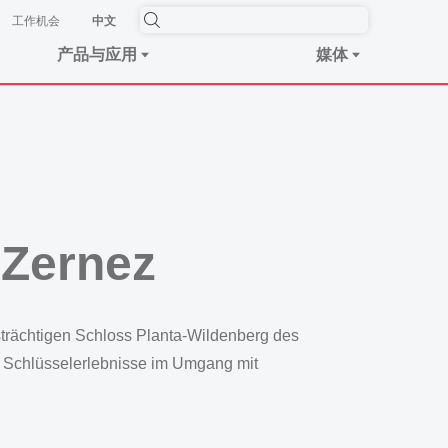
工作机会
中文
产品与应用
媒体
 Zernez
trächtigen Schloss Planta-Wildenberg des
d Schlüsselerlebnisse im Umgang mit