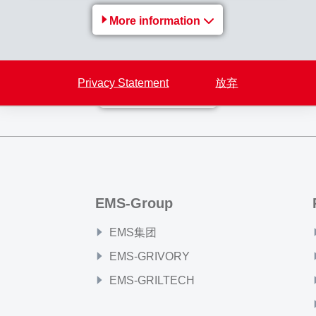
usstellungen und weitere Informationen zu den Exponaten und
More information
 Halt in Zernez
Privacy Statement
放弃
Back to overview
EMS-Group
EMS集团
EMS-GRIVORY
EMS-GRILTECH