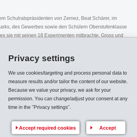
em Schulratspräsidenten von Zernez, Beat Schärer, im
lparks, des Gewerbes sowie den Schülern Oberstufenklasse
s sie mit seinen 18 Experimenten mitbrachte. Gross und
 naturwissenschaftlichen Vorgängen und Gesetzen aus
licht. Das Motto lautet "Berühren, Erleben, Staunen".
Privacy settings
russbotschaft die Bedeutung der Initiative für die Gemeinde
prächen alle Altersgruppen an. Es sei insbesondere für die
We use cookies/targeting and process personal data to
ufenschüler wichtig, sich mit der faszinierenden MINT-Welt
measure results and/or tailor the content of our website.
 Technik) auseinanderzusetzen. Das könne den Zugang zu
Because we value your privacy, we ask for your
welche für Gemeinden wie Zernez von Bedeutung sind.
permission. You can change/adjust your consent at any
time in the "Privacy settings".
hrer liessen sich anschliessend gleich zusammen mit den
xperimente ein. Am Freitag, 20. September 2019, wird das
en besucht. Am Samstag, 21. September 2019, 09.00 bis
Accept required cookies
Accept
er Internetseite www.emsorama.ch sind unter der Rubrik