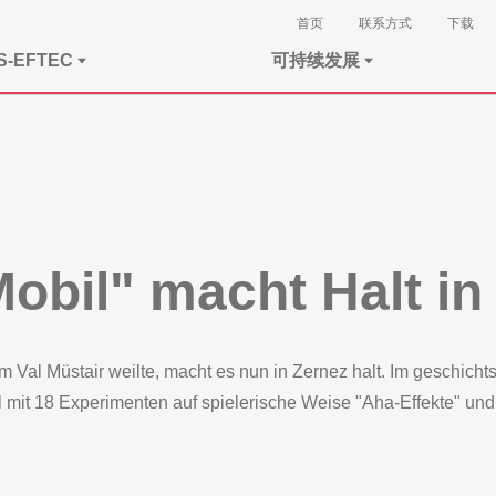
首页
联系方式
下载
S-EFTEC
可持续发展
il" macht Halt in
l Müstair weilte, macht es nun in Zernez halt. Im geschichts
 mit 18 Experimenten auf spielerische Weise "Aha-Effekte" un