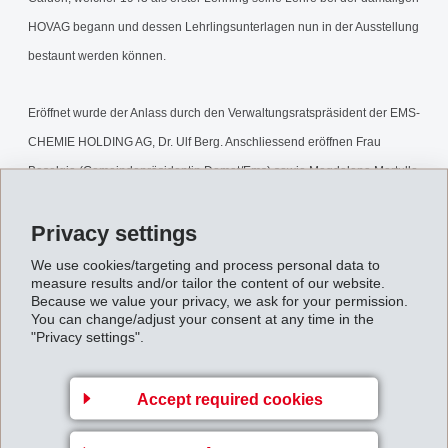
HOVAG begann und dessen Lehrlingsunterlagen nun in der Ausstellung
bestaunt werden können.
Eröffnet wurde der Anlass durch den Verwaltungsratspräsident der EMS-
CHEMIE HOLDING AG, Dr. Ulf Berg. Anschliessend eröffnen Frau
Baselgia (Gemeindepräsidentin Domat/Ems) sowie Magdalena Martullo
gemeinsam die Ausstellung. Nach dem Besuch der Ausstellung
Privacy settings
geniessen die Gäste ein festliches Nachtessen mit Ansprachen von
Regierungspräsident Dr. Martin Schmid, Beatrice Baselgia
We use cookies/targeting and process personal data to
measure results and/or tailor the content of our website.
(Gemeindepräsidentin Domat/Ems) und Theo Haas (Präsident der
Because we value your privacy, we ask for your permission.
Bürgergemeinde Domat/Ems). Dr. Marcel Capaul erheitert die Gäste mit
You can change/adjust your consent at any time in the
"Privacy settings".
Anekdoten aus seiner über 33-jährigen Tätigkeit bei EMS. Ein weiterer
Höhepunkt des Abends bildet die von persönlichen Eindrücken und
Accept required cookies
Erfahrungen geprägte Festrede von Dr. Ch. Blocher, welcher die EMS-
CHEMIE über 30 Jahre lang führte und erfolgreich aufbaute.