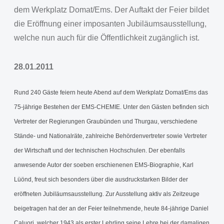
dem Werkplatz Domat/Ems. Der Auftakt der Feier bildet
die Eröffnung einer imposanten Jubiläumsausstellung,
welche nun auch für die Öffentlichkeit zugänglich ist.
28.01.2011
Rund 240 Gäste feiern heute Abend auf dem Werkplatz Domat/Ems das
75-jährige Bestehen der EMS-CHEMIE. Unter den Gästen befinden sich
Vertreter der Regierungen Graubünden und Thurgau, verschiedene
Stände- und Nationalräte, zahlreiche Behördenvertreter sowie Vertreter
der Wirtschaft und der technischen Hochschulen. Der ebenfalls
anwesende Autor der soeben erschienenen EMS-Biographie, Karl
Lüönd, freut sich besonders über die ausdruckstarken Bilder der
eröffneten Jubiläumsausstellung. Zur Ausstellung aktiv als Zeitzeuge
beigetragen hat der an der Feier teilnehmende, heute 84-jährige Daniel
Caluori, welcher 1943 als erster Lehrling seine Lehre bei der damaligen