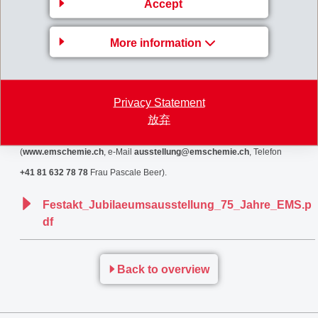
Accept
Für die musikalische Unterhaltung im Laufe des Abends sorgen das
More information
Rhäzünser "Trio Duranand" sowie die Romanshorner "Swing Kids".
Die Jubiläumsausstellung auf dem Werkplatz Domat/Ems ist ab Anfang
Privacy Statement
Februar 2011 für Gruppen öffentlich zugänglich. Erfahrene Mitarbeiter
放弃
führen durch die Ausstellung. Nur auf Voranmeldung
(
www.emschemie.ch
, e-Mail
ausstellung@emschemie.ch
, Telefon
+41 81 632 78 78
Frau Pascale Beer).
Festakt_Jubilaeumsausstellung_75_Jahre_EMS.p
df
Back to overview