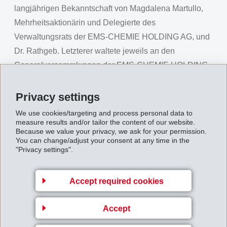
langjährigen Bekanntschaft von Magdalena Martullo,
Mehrheitsaktionärin und Delegierte des
Verwaltungsrats der EMS-CHEMIE HOLDING AG, und
Dr. Rathgeb. Letzterer waltete jeweils an den
Generalversammlungen der EMS-CHEMIE HOLDING
AG als unabhängiger Stimmrechtsvertreter. Über das
Schloss Rhäzüns, welches seit 1964 im Besitz der
Privacy settings
EMS-CHEMIE ist, bestand eine gemeinsame
We use cookies/targeting and process personal data to
Verbindung zu Rhäzüns und zur entsprechenden
measure results and/or tailor the content of our website.
Because we value your privacy, we ask for your permission.
Postkartensammlung von Dr. Rathgeb.
You can change/adjust your consent at any time in the
"Privacy settings".
"Die knapp 90 ausgestellten Postkarten dokumentieren
die eindrückliche Entwicklung des Dorfes seit 1890, die
Accept required cookies
Anfänge der Linie der Rhätischen Bahn via Rhäzüns
(1896) sowie die Schönheiten des Schlosses und der
Accept
Auenlandschaft entlang des Rheins", schwärmt Dr.
Rathgeb über seine Sammlung. "Deshalb freut es mich