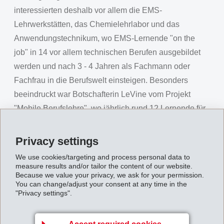
interessierten deshalb vor allem die EMS-
Lehrwerkstätten, das Chemielehrlabor und das
Anwendungstechnikum, wo EMS-Lernende "on the
job" in 14 vor allem technischen Berufen ausgebildet
werden und nach 3 - 4 Jahren als Fachmann oder
Fachfrau in die Berufswelt einsteigen. Besonders
beeindruckt war Botschafterin LeVine vom Projekt
"Mobile Berufslehre", wo jährlich rund 12 Lernende für
3 Monate an anderen EMS-Standorten (unter anderem
in den USA) arbeiten und schon als Teenager wertvolle
Privacy settings
Auslanderfahrungen sammeln. Auch freute sie zu
We use cookies/targeting and process personal data to
hören, dass EMS in den USA auf eigene Initiative das
measure results and/or tailor the content of our website.
Because we value your privacy, we ask for your permission.
technisch-naturwissenschaftliche Interesse und
You can change/adjust your consent at any time in the
Fachwissen von Schülern und jungen Mitarbeitern
"Privacy settings".
fördert.