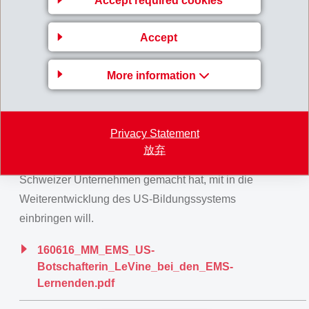
Accept required cookies
Den Abschluss des Botschaftsbesuchs bildete ein
Abstecher ins EMSORAMA, dem ersten Bündner
Accept
Science Center, welches seit der Eröffnung im
vergangenen Januar schon fast 3'000 begeisterte
More information
Besucher jeden Alters empfangen konnte.
Botschafterin LeVine bedankte sich bei Ulf Berg und
allen Lernenden für den lehrreichen Einblick in das
Privacy Statement
Schweizer Bildungssystem und erzählte, wie sie die
放弃
Eindrücke, die sie bei EMS-CHEMIE und anderen
Schweizer Unternehmen gemacht hat, mit in die
Weiterentwicklung des US-Bildungssystems
einbringen will.
160616_MM_EMS_US-
Botschafterin_LeVine_bei_den_EMS-
Lernenden.pdf