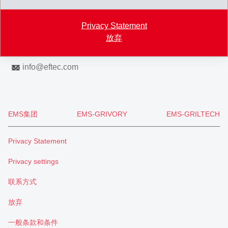
Map
Privacy Statement
+41 71 466 43 00
放弃
+41 71 466 43 01
info
@
eftec.com
EMS集团
EMS-GRIVORY
EMS-GRILTECH
Privacy Statement
Privacy settings
联系方式
放弃
一般条款和条件