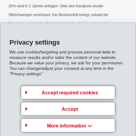
20% wird in 2 Jahren erfolgen. Über den Kaufpreis wurde
Stillschweigen vereinbart. Der Besitzantritt erfolgt, sobald die
Übernahme durch das Deutsche Kartellamt freigegeben ist.
Verkauf_EMS-SYNTECH.pdf
Privacy settings
We use cookies/targeting and process personal data to
measure results and/or tailor the content of our website.
Back to overview
Because we value your privacy, we ask for your permission.
You can change/adjust your consent at any time in the
"Privacy settings".
Accept required cookies
Gruppenleitung
Accept
EFTEC AG
Hofstrasse 31
More information
8590 Romanshorn
Switzerland