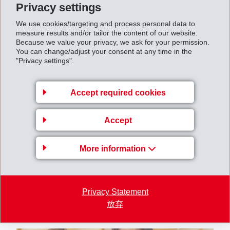
Danach fährt das EMSORAMA Mobil weiter nach
Privacy settings
Zernez (20./21. September 2019). Die Ausstellung wird
We use cookies/targeting and process personal data to
dort im Schloss Planta-Wildenberg im Auditorium des
measure results and/or tailor the content of our website.
Because we value your privacy, we ask for your permission.
Schweizerischen Nationalparks zu Besuch sein.
You can change/adjust your consent at any time in the
"Privacy settings".
Selbstverständlich bleibt das stationäre EMSORAMA in
Domat/Ems weiterhin für Besucher offen.
Accept required cookies
Accept
More information
Privacy Statement
放弃