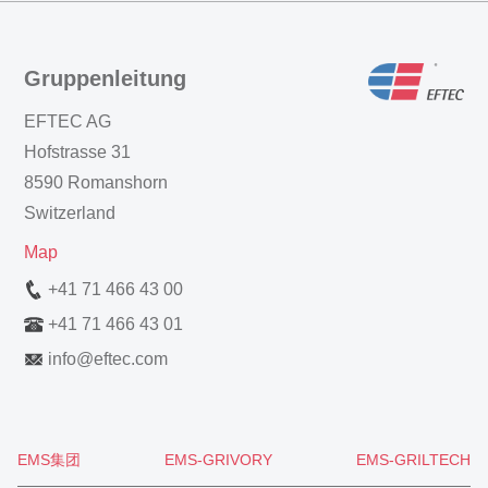
Gruppenleitung
EFTEC AG
Hofstrasse 31
8590 Romanshorn
Switzerland
Map
+41 71 466 43 00
+41 71 466 43 01
info
@
eftec.com
EMS集团
EMS-GRIVORY
EMS-GRILTECH