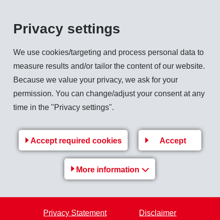
r EMS-Produktionsstandorte in der Schweiz mit günstigem Strom.
Privacy settings
n den Nordostschweizerischen Kraftwerken (NOK), einer Tochter der Axpo Holdi
ionsstandorte von EMS (Domat/Ems GR, Dottikon AG und Romanshorn TG) Gültigkeit 
We use cookies/targeting and process personal data to
m Zuge dieses Energieversorgungskonzeptes verkauft EMS per 31.12.2002 einers
measure results and/or tailor the content of our website.
nd Pintrun sowie mit der 80.6%-Beteiligung an der KRAFTWERKE FRISAL AG) und a
Because we value your privacy, we ask for your
oduktionsstandorten in der Schweiz auch in Zukunft eine sichere und kostengü
permission. You can change/adjust your consent at any
time in the "Privacy settings".
Accept required cookies
Accept
Back to overview
More information
Privacy Statement
Disclaimer