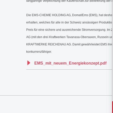
langjährige Verpflichtung der Käuferschaft zur Belieferung de
Die EMS-CHEMIE HOLDING AG, Domat/Ems (EMS), hat deshalb vo
erhalten, welches für alle in der Schweiz ansässigen Produkt
Preis für eine sichere und ausreichende Stromversorgung. I
AG (mit den drei Kraftwerken Tavanasa-Obersaxen, Russein u
KRAFTWERKE REICHENAU AG. Damit gewährleistet EMS ihren Pr
konkurrenzfähiger.
EMS_mit_neuem_Energiekonzept.pdf