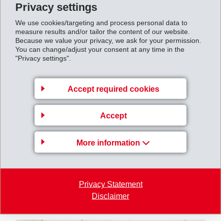
Schulklassen besucht. Am Samstag, 21. September
Privacy settings
2019, 09.00 bis 16.00 Uhr, ist es für alle frei zugänglich.
We use cookies/targeting and process personal data to
Auf der Internetseite www.emsorama.ch sind unter der
measure results and/or tailor the content of our website.
Because we value your privacy, we ask for your permission.
Rubrik "EMSORAMA Mobil" Bilder zu den
You can change/adjust your consent at any time in the
"Privacy settings".
vergangenen Ausstellungen und weitere Informationen
zu den Exponaten und Terminen abrufbar.
Accept required cookies
Accept
More information
Privacy Statement
Disclaimer