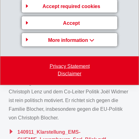
Accept required cookies
EMS-CHEMIE (Luxembourg) Sàrl ist weder Teil eines
"Steuertricks" noch "Schlüssel eines komplizierten
Accept
Netzes von Konzerngesellschaften". Vielmehr handelt
es sich dabei um eine von weltweit 46 ordentlich
More information
tätigen Gesellschaften der EMS-Gruppe. Der weltweite
Umsatz der EMS-Gruppe von rund 2 Milliarden
Schweizerfranken wird zu über 95% im Ausland
Privacy Statement
erwirtschaftet.
Disclaimer
Der heutige Blick-Artikel von Bundeshausredaktor
Christoph Lenz und dem Co-Leiter Politik Joël Widmer
ist rein politisch motiviert. Er richtet sich gegen die
Familie Blocher, insbesondere gegen die EU-Politik
von Christoph Blocher.
140911_Klarstellung_EMS-