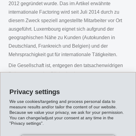
2012 gegründet wurde. Das im Artikel erwähnte
internationale Factoring wird seit Juli 2014 durch zu
diesem Zweck speziell angestellte Mitarbeiter vor Ort
ausgeführt. Luxembourg eignet sich aufgrund der
geographischen Nähe zu Kunden (Autokunden in
Deutschland, Frankreich und Belgien) und der
Mehrsprachigkeit gut für internationale Tätigkeiten.
Die Gesellschaft ist, entgegen den tatsachenwidrigen
Behauptungen des Blicks, in eigenen
Büroräumlichkeiten in der Nähe des Flughafens tätig.
Privacy settings
Beschäftigt sind dort zurzeit rund ein halbes Dutzend
Mitarbeiter, davon 4 für das Factoring.
We use cookies/targeting and process personal data to
measure results and/or tailor the content of our website.
Der Ort der Versteuerung des Umsatzes und des
Because we value your privacy, we ask for your permission.
You can change/adjust your consent at any time in the
Gewinns ändert sich durch das Factoring nicht. Unter
"Privacy settings".
die Verrechnungssteuer fällt das EMS-Factoring
sowieso nicht.