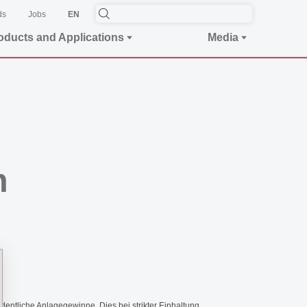
ds
Jobs
EN
oducts and Applications
Media
m
dentliche Anlagegewinne. Dies bei strikter Einhaltung