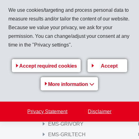
en Versicherten und Rentnern bereits im Jahre 1996 insgesamt 5 Mio. Franken zuge
We use cookies/targeting and process personal data to
measure results and/or tailor the content of our website.
Because we value your privacy, we ask for your
permission. You can change/adjust your consent at any
time in the "Privacy settings".
Back to overview
Accept required cookies
Accept
More information
EMS Group
Privacy Statement
Disclaimer
EMS Group
EMS-GRIVORY
EMS-GRILTECH