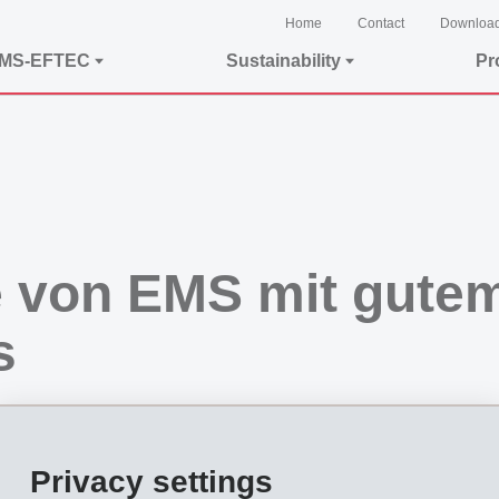
Home
Contact
Downloa
EMS-EFTEC
Sustainability
Pr
 von EMS mit gute
s
Privacy settings
hren dank sorgfältiger, professioneller Bewirtschaftung der freien Mittel ausseror