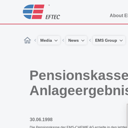
About 
Media
News
EMS Group
Pensionskasse
Anlageergebni
30.06.1998
Die Pensionskasse der EMS-CHEMIE AG erzielte in den letzten Ja