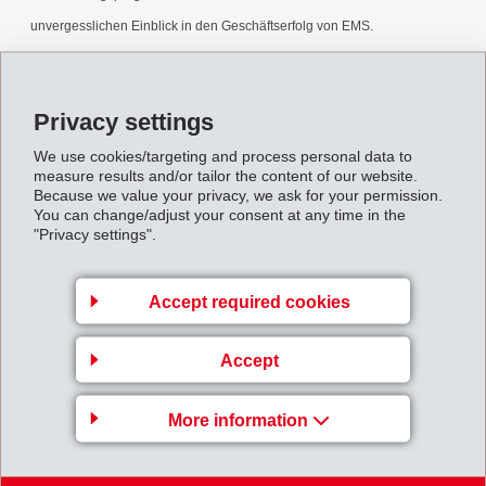
unvergesslichen Einblick in den Geschäftserfolg von EMS.
MM_TdoT.pdf
Privacy settings
Back to overview
We use cookies/targeting and process personal data to
measure results and/or tailor the content of our website.
Because we value your privacy, we ask for your permission.
You can change/adjust your consent at any time in the
"Privacy settings".
Gruppenleitung
Accept required cookies
EFTEC AG
Accept
Hofstrasse 31
8590 Romanshorn
More information
Switzerland
Map