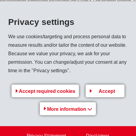
ie Neuausrichtung aufgebauten Neuanlagen von ATISHOLZ am heutigen Standort. Zu
gaard die Wunsch-Eigentümerin von ATISHOLZ, um deren Überleben zu sichern.
Privacy settings
rt zur norwegischen Orkla-Gruppe (Bruttoumsatz 2001: CHF 8.374 Mia.), eine der
und Zusatzstoffe für die Nahrungsmittelindustrie.
We use cookies/targeting and process personal data to
measure results and/or tailor the content of our website.
Because we value your privacy, we ask for your
lung von Zellstoffen, bis vor kurzem ausschliesslich im Papierzellstoff und in den
permission. You can change/adjust your consent at any
Neuausrichtung hat ATISHOLZ
time in the "Privacy settings".
Accept required cookies
Accept
Back to overview
More information
Privacy Statement
Disclaimer