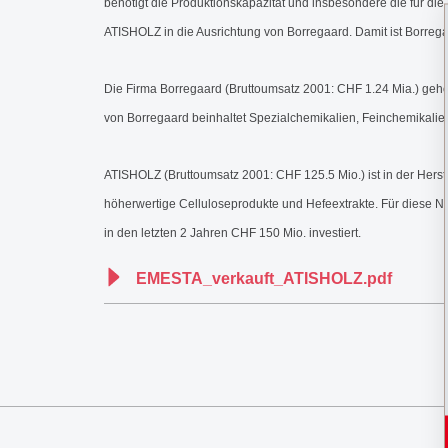
benötigt die Produktionskapazität und insbesondere die für d
ATISHOLZ in die Ausrichtung von Borregaard. Damit ist Borre
Die Firma Borregaard (Bruttoumsatz 2001: CHF 1.24 Mia.) gehö
von Borregaard beinhaltet Spezialchemikalien, Feinchemikalien 
ATISHOLZ (Bruttoumsatz 2001: CHF 125.5 Mio.) ist in der Herstel
höherwertige Celluloseprodukte und Hefeextrakte. Für diese 
in den letzten 2 Jahren CHF 150 Mio. investiert.
EMESTA_verkauft_ATISHOLZ.pdf