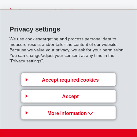
Sozialpartnerschaft.pdf
Privacy settings
Back to overview
We use cookies/targeting and process personal data to
measure results and/or tailor the content of our website.
Because we value your privacy, we ask for your permission.
You can change/adjust your consent at any time in the
"Privacy settings".
Gruppenleitung
Accept required cookies
EFTEC AG
Hofstrasse 31
Accept
8590 Romanshorn
Switzerland
More information
Map
+41 71 466 43 00