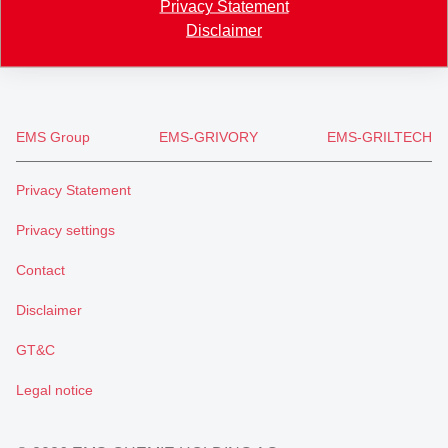
Privacy Statement
+41 71 466 43 01
Disclaimer
info
@
eftec.com
EMS Group
EMS-GRIVORY
EMS-GRILTECH
Privacy Statement
Privacy settings
Contact
Disclaimer
GT&C
Legal notice