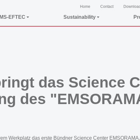
Home
Contact
Downloa
EMS-EFTEC
Sustainability
Pr
ngt das Science Ce
nung des "EMSORAMA
rem Werkplatz das erste Bündner Science Center EMSORAMA. M