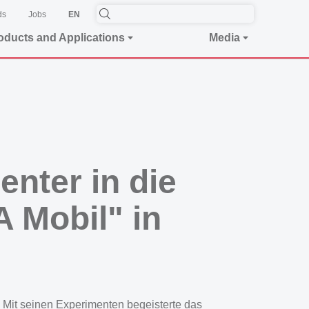
ds
Jobs
EN
oducts and Applications
Media
nter in die
 Mobil" in
it seinen Experimenten begeisterte das