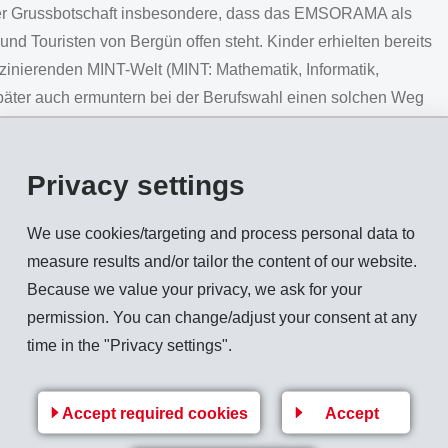
ner Grussbotschaft insbesondere, dass das EMSORAMA als
und Touristen von Bergün offen steht. Kinder erhielten bereits
szinierenden MINT-Welt (MINT: Mathematik, Informatik,
päter auch ermuntern bei der Berufswahl einen solchen Weg
rbes und der Schulen liessen sich anschliessenden
Privacy settings
isch auf die praktischen Experimente ein. Die Eindrücke der
en von EMS-Chefin Magdalena Martullo. Das EMSORAMA
We use cookies/targeting and process personal data to
n verschiedenen Schulklassen der ganzen Region Albula
measure results and/or tailor the content of our website.
s 16.00 Uhr steht die Ausstellung für die Öffentlichkeit
Because we value your privacy, we ask for your
 nach Val Müstair (13./14. September 2019) und nach
permission. You can change/adjust your consent at any
ndlich bleibt das stationäre EMSORAMA in Domat/Ems
time in the "Privacy settings".
Accept required cookies
Accept