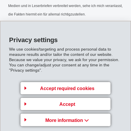
Medien und in Leserbriefen verbreitet werden, sehe ich mich veranlasst,
die Fakten hiermit ein für allemal richtigzustellen.
Gegendarstellung_zum_Artikel_Ch.Blocher-
der_Profi_24.12.2011_TA.pdf
Privacy settings
We use cookies/targeting and process personal data to
Back to overview
measure results and/or tailor the content of our website.
Because we value your privacy, we ask for your permission.
You can change/adjust your consent at any time in the
"Privacy settings".
Accept required cookies
Gruppenleitung
Accept
EFTEC AG
Hofstrasse 31
More information
8590 Romanshorn
Switzerland