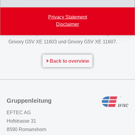
Fokus stehen Bauteile für Automobil-
Innenraumanwendungen mit Temperaturanforderungen
Privacy Statement
Disclaimer
bis 100°C. EMS-GRIVORY bietet gegenwärtig zwei
Produkte mit jeweils 50% Glasfaserverstärkung an:
Grivory G5V XE 11603 und Grivory G5V XE 11607.
Back to overview
Gruppenleitung
EFTEC AG
Hofstrasse 31
8590 Romanshorn