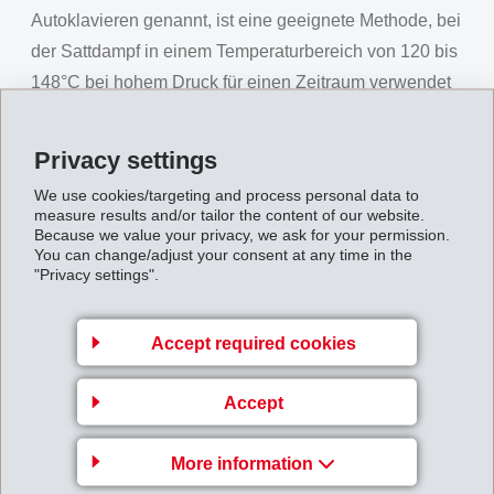
Autoklavieren genannt, ist eine geeignete Methode, bei
der Sattdampf in einem Temperaturbereich von 120 bis
148°C bei hohem Druck für einen Zeitraum verwendet
wird, der für eine sichere Sterilisierung ausreicht.
Markante Verbesserung bei höheren Temperaturen
Privacy settings
Der Elastizitätsmodul im konditionierten Zustand
We use cookies/targeting and process personal data to
konnte beim Grivory G5V bei 80°C um 50% erhöht
measure results and/or tailor the content of our website.
Because we value your privacy, we ask for your permission.
werden im Vergleich zum altbewährten Grivory GV. Der
You can change/adjust your consent at any time in the
"Privacy settings".
höhere Widerstand gegen elastische Verformung
ermöglicht die Produktion von Bauteilen mit dünneren
Wandstärken. Die Konsequenz: kürzere Zykluszeiten,
Accept required cookies
Gewichtsersparnis und Kostenreduktion. Hinzu
kommen die einfache Verarbeitbarkeit sowie die
Accept
konstanten Eigenschaften im trockenen und feuchten
Klima.
More information
Die Anwendungen für Grivory G5V sind vielfältig. Im