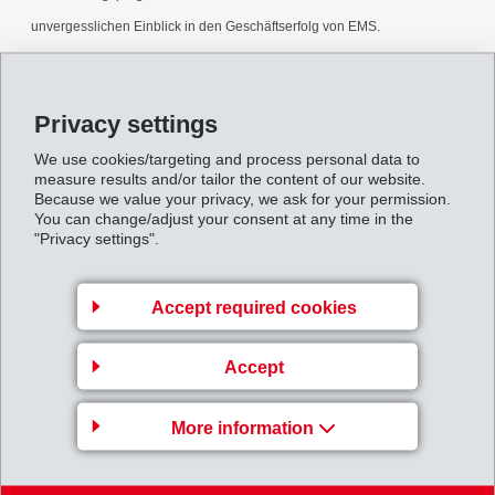
unvergesslichen Einblick in den Geschäftserfolg von EMS.
MM_TdoT.pdf
Privacy settings
Back to overview
We use cookies/targeting and process personal data to
measure results and/or tailor the content of our website.
Because we value your privacy, we ask for your permission.
You can change/adjust your consent at any time in the
"Privacy settings".
Gruppenleitung
Accept required cookies
EFTEC AG
Accept
Hofstrasse 31
8590 Romanshorn
More information
Switzerland
Map