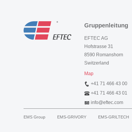
Gruppenleitung
EFTEC AG
Hofstrasse 31
8590 Romanshorn
Switzerland
Map
+41 71 466 43 00
+41 71 466 43 01
info
@
eftec.com
EMS Group
EMS-GRIVORY
EMS-GRILTECH