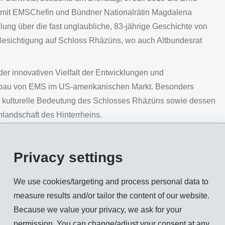
it EMSChefin und Bündner Nationalrätin Magdalena
lung über die fast unglaubliche, 83-jährige Geschichte von
Besichtigung auf Schloss Rhäzüns, wo auch Altbundesrat
der innovativen Vielfalt der Entwicklungen und
au von EMS im US-amerikanischen Markt. Besonders
nd kulturelle Bedeutung des Schlosses Rhäzüns sowie dessen
landschaft des Hinterrheins.
Privacy settings
We use cookies/targeting and process personal data to
measure results and/or tailor the content of our website.
Because we value your privacy, we ask for your
permission. You can change/adjust your consent at any