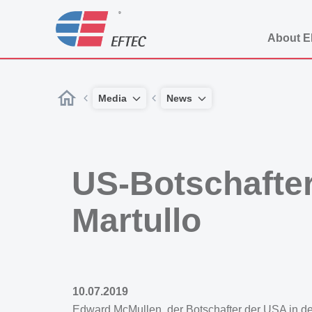
About 
Media
News
US-Botschafter
Martullo
10.07.2019
Edward McMullen, der Botschafter der USA in de