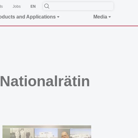
ds
Jobs
EN
oducts and Applications
Media
Nationalrätin