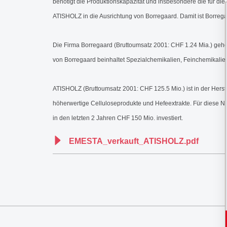
benötigt die Produktionskapazität und insbesondere die für d
ATISHOLZ in die Ausrichtung von Borregaard. Damit ist Borre
Die Firma Borregaard (Bruttoumsatz 2001: CHF 1.24 Mia.) gehö
von Borregaard beinhaltet Spezialchemikalien, Feinchemikalien 
ATISHOLZ (Bruttoumsatz 2001: CHF 125.5 Mio.) ist in der Herstel
höherwertige Celluloseprodukte und Hefeextrakte. Für diese 
in den letzten 2 Jahren CHF 150 Mio. investiert.
EMESTA_verkauft_ATISHOLZ.pdf