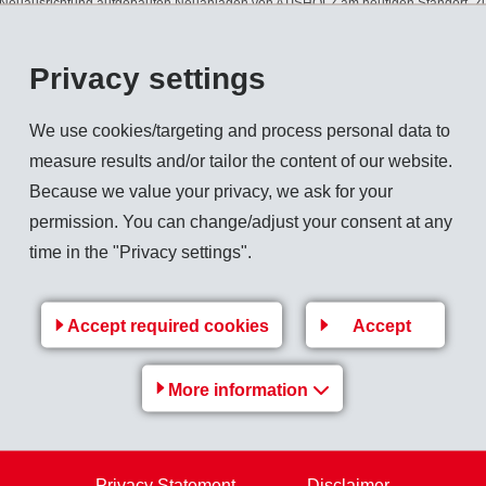
ie Neuausrichtung aufgebauten Neuanlagen von ATISHOLZ am heutigen Standort. Zu
gaard die Wunsch-Eigentümerin von ATISHOLZ, um deren Überleben zu sichern.
Privacy settings
rt zur norwegischen Orkla-Gruppe (Bruttoumsatz 2001: CHF 8.374 Mia.), eine der
und Zusatzstoffe für die Nahrungsmittelindustrie.
We use cookies/targeting and process personal data to
measure results and/or tailor the content of our website.
Because we value your privacy, we ask for your
lung von Zellstoffen, bis vor kurzem ausschliesslich im Papierzellstoff und in den
permission. You can change/adjust your consent at any
Neuausrichtung hat ATISHOLZ
time in the "Privacy settings".
Accept required cookies
Accept
Back to overview
More information
Privacy Statement
Disclaimer