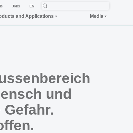
ds
Jobs
EN
oducts and Applications
Media
ussenbereich
Mensch und
 Gefahr.
ffen.