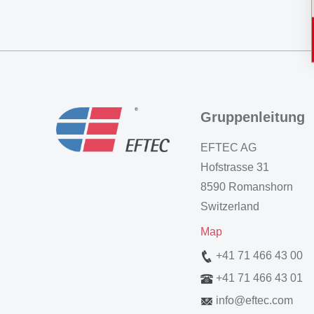
Gruppenleitung
EFTEC AG
Hofstrasse 31
8590 Romanshorn
Switzerland
Map
+41 71 466 43 00
+41 71 466 43 01
info
@
eftec.com