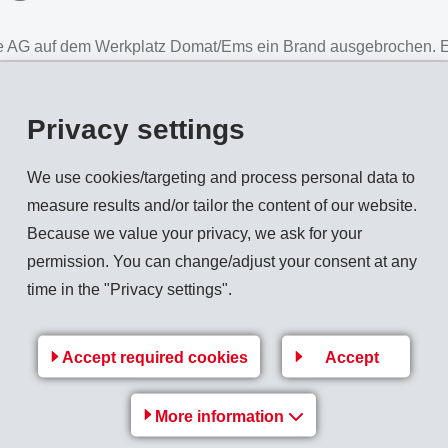
ie AG auf dem Werkplatz Domat/Ems ein Brand ausgebrochen. Es
Privacy settings
We use cookies/targeting and process personal data to
mie AG in Domat/Ems ein Brand im Aussenbereich eines Produ
measure results and/or tailor the content of our website.
durch die Feuerwehr Bonaduz/Rhäzüns, hatte den Brand rasch u
Because we value your privacy, we ask for your
permission. You can change/adjust your consent at any
nten das Gebäude selbständig und unverletzt verlassen. Ebenfal
time in the "Privacy settings".
ung.
Tagen wieder in Betrieb gehen. Kundenlieferungen sind nicht b
Accept required cookies
Accept
rand im Aussenbereich eines Produktionsgebäudes
More information